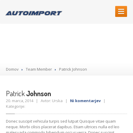
O
NAS
Team
PRODAJA
SERVIS
Redni
servis
Domov
Team Member
Patrick
Johnson
Hitri
servis
Mehanska
popravila
Vulkanizerstvo
Patrick
Johnson
Servis
klimatskih naprav
20. marca, 2014 | Avtor: Urska |
Ni komentarjev
|
Kategorije:
Avtoelektrika
Donec suscipit vehicula turpis sed lutpat Quisque vitae quam
AKCIJE
IN NOVICE
neque. Morbi cilisis placerat dapibus. Etiam ultrices nulla ed leo
malesuada commodo bibendum orci vi verra. Donec suscipit
KONTAKT