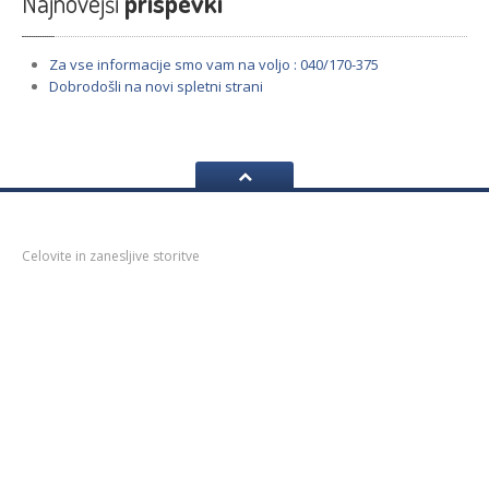
Najnovejši
prispevki
Za
vse informacije smo vam na voljo : 040/170-375
Dobrodošli
na novi spletni strani
Autoimport
Celovite in zanesljive storitve
Podjetje Autoimport d.o.o. se ukvarja z uvozom, maloprodajo in
veleprodajo nadomestnih delov za avtomobile ter tovorna vozila.
S široko izbiro nadomestnih delov ter ekipo prodajalcev, ki z
nasveti pomaga pri pravilni izbiri rezervnih delov, našim kupcem
zagotovimo rešitev z dnevno dobavo iz uvoza.
Pravno obvestilo