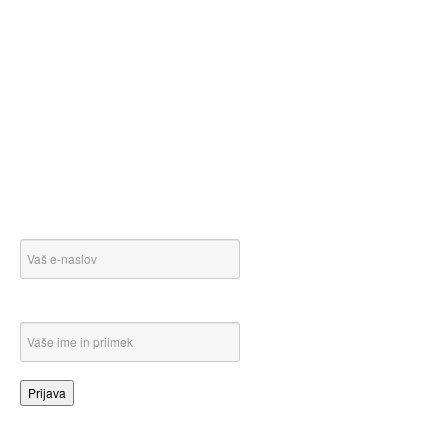
Servis
klimatskih naprav
Avtoelektrika
E-
novice ~ Prijava na brezplačne e-
novice
E-naslov:
Ime in Priimek