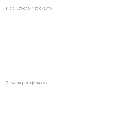
Naše
storitve
Hitro, ugodno in strokovno
Pri nas najdete široko zalogo artiklov, hkrati pa poskrbimo za:
prodajo cenovno ugodnih originalnih in originalom
enakovrednih rezervnih delov,
svetovanje pri izbiri rezervnih delov,
svetovanje in podporo pri zamenjavi nadomestnih delov,
hitro in zanesljivo dobavo želenih delov,
dostavo naročenih nadomestnih delov.
Servis
osebnih vozil
Za varno počutje na cesti
Redni
servis
Hitri
servis
Mehanska
popravila
Vulkanizerstvo